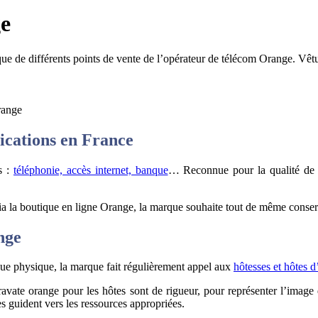
ge
que de différents points de vente de l’opérateur de télécom Orange. Vêtus
range
ications en France
ts :
téléphonie, accès internet, banque
… Reconnue pour la qualité de s
 via la boutique en ligne Orange, la marque souhaite tout de même conse
nge
que physique, la marque fait régulièrement appel aux
hôtesses et hôtes d
avate orange pour les hôtes sont de rigueur, pour représenter l’image 
es guident vers les ressources appropriées.