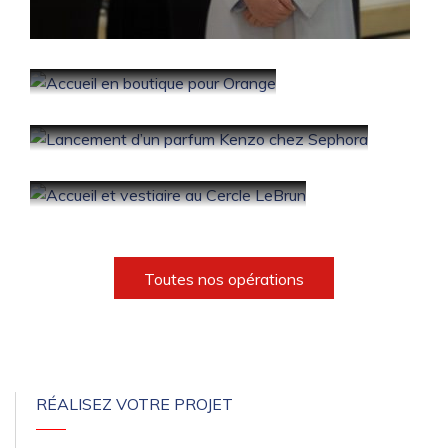
Accueil en boutique pour
Orange
Lancement d’un parfum
Kenzo chez Sephora
Accueil et vestiaire au Cercle
LeBrun
Toutes nos opérations
RÉALISEZ VOTRE PROJET